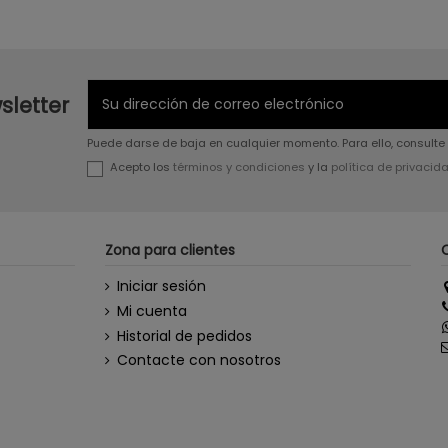
sletter
Puede darse de baja en cualquier momento. Para ello, consulte 
Acepto los
términos y condiciones
y la
política de privacid
Zona para clientes
Iniciar sesión
Mi cuenta
Historial de pedidos
Contacte con nosotros