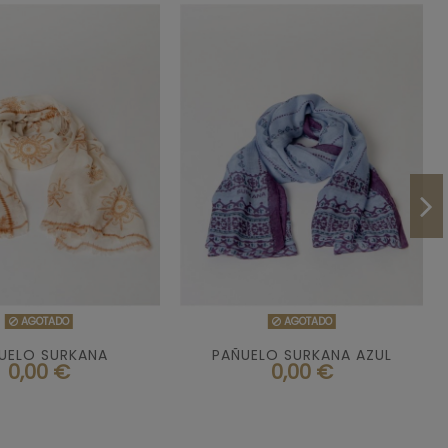


AGOTADO
AGOTADO
AGOTADO
AGOTADO
UELO SURKANA
PAÑUELO SURKANA AZUL
0,00 €
0,00 €