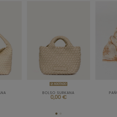

DO
AGOTADO
AGOTADO
ANA
BOLSO SURKANA
PAÑ
0,00 €