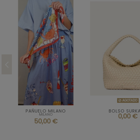
Talla

AGOTA
AGOTADO
U
PAÑUELO MILANO
BOLSO SURK
0,00 €
MILANO
ESTAMPADO

Añadir al carrito
50,00 €