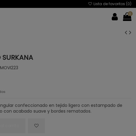
Lista de favoritos (
0
)
0
 SURKANA
6MOVI223
dos
ngular confeccionado en tejido ligero con estampado de
eño con acabado suave y bordes rematados.
al carrito