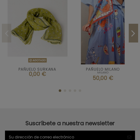
Talla

AGOTADO
AGOTADO
U
PAÑUELO SURKANA
PAÑUELO MILANO
0,00 €
MILANO
ESTAMPADO

Añadir al carrito
50,00 €
Suscríbete a nuestra newsletter