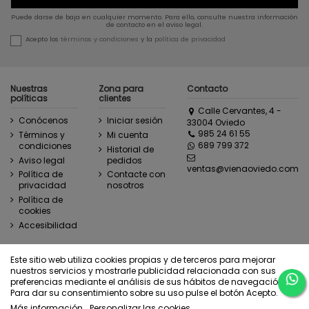
Puede darse de baja en cualquier momento. Para ello, consulte nuestra información
de contacto en el aviso legal.
Acepto los
términos y condiciones
y la
política de privacidad
Nuestras
Zona para
Contacto
políticas
clientes
Calle Cervantes, 4 -
Conócenos
Iniciar sesión
33004 Oviedo
985 24 61 55
Términos y
Mi cuenta
689 799 372
condiciones
Historial de
Aviso legal
pedidos
ventas@vienaoviedo.com
Política de
Contacte con
privacidad
nosotros
Política de
cookies
Accesibilidad
Este sitio web utiliza cookies propias y de terceros para mejorar
Ejercer derecho de desistimiento
nuestros servicios y mostrarle publicidad relacionada con sus
preferencias mediante el análisis de sus hábitos de navegación.
Para dar su consentimiento sobre su uso pulse el botón Acepto.
Más información
Personalizar las cookies