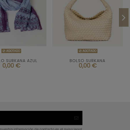


AGOTADO
AGOTADO
AGOTADO
AGOTADO
LO SURKANA AZUL
BOLSO SURKANA
0,00 €
0,00 €
nuestra información de contacto en el aviso legal.