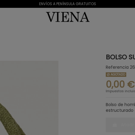
ENVÍOS A PENÍNSULA GRATUITOS
BOLSO S
Referencia
26
AGOTADO
0,00 €
Impuestos inclui
Bolso de homb
estructurado 
Añadir 