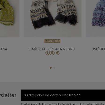

DO
AGOTADO
AGOTADO
KANA
PAÑUELO SURKANA NEGRO
PAÑUE
0,00 €
sletter
Puede darse de baja en cualquier momento. Para ello, consulte 