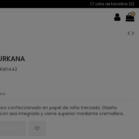
Lista de favoritos (
0
)
0
URKANA
RAFI442
dos
ro confeccionado en papel de rafia trenzado. Diseño
con asa integrada y cierre superior mediante cremallera.
al carrito