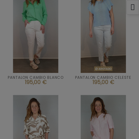
Talla
36

AGOTADO
AGOTADO
PANTALON CAMBIO BLANCO
PANTALON CAMBIO CELESTE

Añadir al carrito
195,00 €
195,00 €