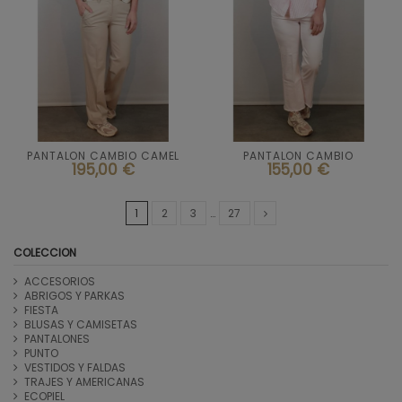
Talla
Talla
36
42
44
40
PANTALON CAMBIO CAMEL
PANTALON CAMBIO


Añadir al carrito
Añadir al carrito
195,00 €
155,00 €
ROSA901
1
2
3
…
27
COLECCION
ACCESORIOS
ABRIGOS Y PARKAS
FIESTA
BLUSAS Y CAMISETAS
PANTALONES
PUNTO
VESTIDOS Y FALDAS
TRAJES Y AMERICANAS
ECOPIEL