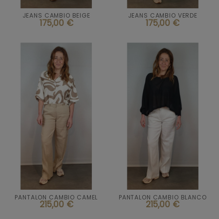
JEANS CAMBIO BEIGE
JEANS CAMBIO VERDE


Añadir al carrito
Añadir al carrito
175,00 €
175,00 €
Talla
Talla
42
36
PANTALON CAMBIO CAMEL
PANTALON CAMBIO BLANCO


Añadir al carrito
Añadir al carrito
215,00 €
215,00 €