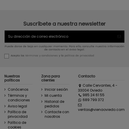
Suscríbete a nuestra newsletter
Puede darse de baja en cualquier momento. Para ello, consulte nuestra información
de contacto en el aviso legal.
Acepto los
términos y condiciones
y la
política de privacidad
Nuestras
Zona para
Contacto
políticas
clientes
Calle Cervantes, 4 -
Conócenos
Iniciar sesión
33004 Oviedo
985 24 61 55
Términos y
Mi cuenta
689 799 372
condiciones
Historial de
Aviso legal
pedidos
ventas@vienaoviedo.com
Política de
Contacte con
privacidad
nosotros
Política de
cookies