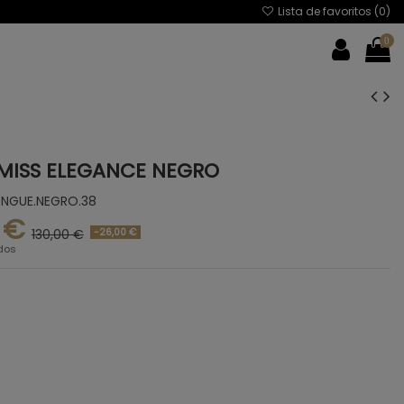
Lista de favoritos (
0
)
0
MISS ELEGANCE NEGRO
NGUE.NEGRO.38
 €
-26,00 €
130,00 €
dos