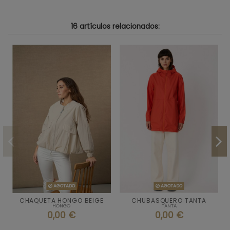
16 artículos relacionados:
AGOTADO
AGOTADO


AGOTADO
AGOTADO
CHAQUETA HONGO BEIGE
CHUBASQUERO TANTA
HONGO
TANTA
ROJO
0,00 €
0,00 €