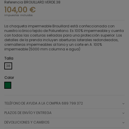
Referencia
BROUILLARD.VERDE.38
104,00 €
Impuestos incluidos
La chaqueta impermeable Brouillard está confeccionada con
nuestro icónico tejido de Poliuretano. Es 100% impermeable y cuenta
con todas las costuras selladas para una protección superior. Los
detalles de la prenda incluyen aberturas laterales redondeadas,
cremalleras impermeables al tono y un corte en A. 100%
impermeable (5000 mm columna e agua)
Talla
38
Color
VERDE
TELÉFONO DE AYUDA A LA COMPRA 689 799 372
PLAZOS DE ENVÍO Y ENTREGA
DEVOLUCIONES Y CAMBIOS