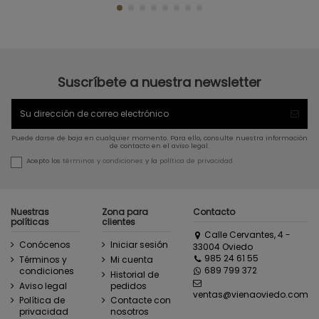
Suscríbete a nuestra newsletter
Puede darse de baja en cualquier momento. Para ello, consulte nuestra información
de contacto en el aviso legal.
Acepto los
términos y condiciones
y la
política de privacidad
Nuestras
Zona para
Contacto
políticas
clientes
Calle Cervantes, 4 -
Conócenos
Iniciar sesión
33004 Oviedo
985 24 61 55
Términos y
Mi cuenta
689 799 372
condiciones
Historial de
Aviso legal
pedidos
ventas@vienaoviedo.com
Política de
Contacte con
privacidad
nosotros