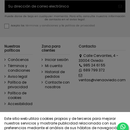
Puede darse de baja en cualquier momento. Para ello, consulte nuestra información
de contacto en el aviso legal.
Acepto los
términos y condiciones
y la
política de privacidad
Nuestras
Zona para
Contacto
políticas
clientes
Calle Cervantes, 4 -
Conócenos
Iniciar sesión
33004 Oviedo
985 24 61 55
Términos y
Mi cuenta
689 799 372
condiciones
Historial de
Aviso legal
pedidos
ventas@vienaoviedo.com
Política de
Contacte con
privacidad
nosotros
Política de
cookies
Accesibilidad
Este sitio web utiliza cookies propias y de terceros para mejorar
Ejercer derecho de desistimiento
nuestros servicios y mostrarle publicidad relacionada con sus
preferencias mediante el análisis de sus hábitos de navegación.