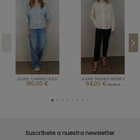
Talla
Talla
36
36
38
40
42
JEANS CAMBIO AZUL
JEANS RAGNO NEGRO


Añadir al carrito
Añadir al carrito
180,00 €
64,00 €
80,00 €
Suscríbete a nuestra newsletter