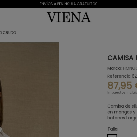
ENVÍOS A PENÍNSULA GRATUITOS
O CRUDO
CAMISA
Marca:
HONG
Referencia
6
87,95
Impuestos inclui
Camisa de sil
en mangas y c
botones Largo
Talla