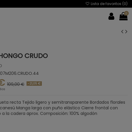
Lista de favoritos (
0
)
0
 HONGO CRUDO
O
Z07M206.CRUDO.44
 €
-21,05 €
109,00 €
dos
ueta recta Tejido ligero y semitransparente Bordados florales
anesú Manga larga con puño elástico Cierre frontal con
 a la cadera aprox. Composición: 100% algodón