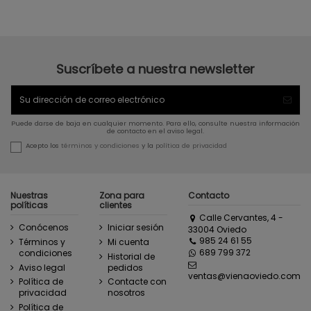
Suscríbete a nuestra newsletter
Puede darse de baja en cualquier momento. Para ello, consulte nuestra información
de contacto en el aviso legal.
Acepto los
términos y condiciones
y la
política de privacidad
Nuestras
Zona para
Contacto
políticas
clientes
Calle Cervantes, 4 -
Conócenos
Iniciar sesión
33004 Oviedo
985 24 61 55
Términos y
Mi cuenta
689 799 372
condiciones
Historial de
Aviso legal
pedidos
ventas@vienaoviedo.com
Política de
Contacte con
privacidad
nosotros
Política de